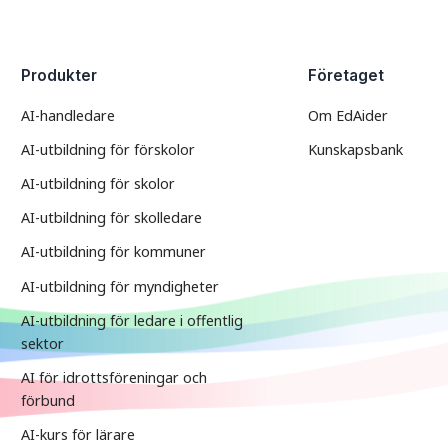
Produkter
Företaget
AI-handledare
Om EdAider
AI-utbildning för förskolor
Kunskapsbank
AI-utbildning för skolor
AI-utbildning för skolledare
AI-utbildning för kommuner
AI-utbildning för myndigheter
AI-utbildning för ledare i offentlig
sektor
AI för idrottsföreningar och
förbund
AI-kurs för lärare