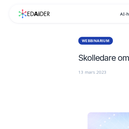
AI-
Logga in
Kontakta oss
WEBBINARIUM
AI-handledare
AI-utbildning
Skolledare om
E-postadress
13 mars 2023
Yrke/Titel
Jag accepterar EdAiders
Personuppgiftspolicy
.
Skicka