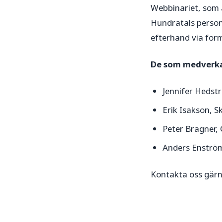
Webbinariet, som ä
Hundratals person
efterhand via for
De som medverkar
Jennifer Hedst
Erik Isakson, 
Peter Bragner,
Anders Enström
Kontakta oss gär