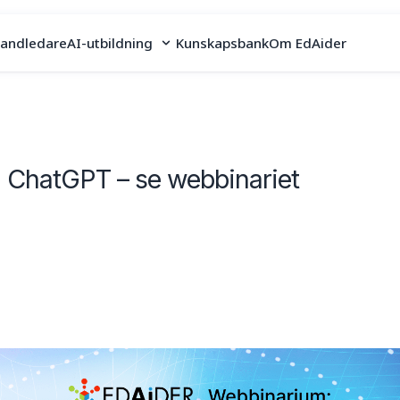
handledare
AI-utbildning
Kunskapsbank
Om EdAider
 ChatGPT – se webbinariet