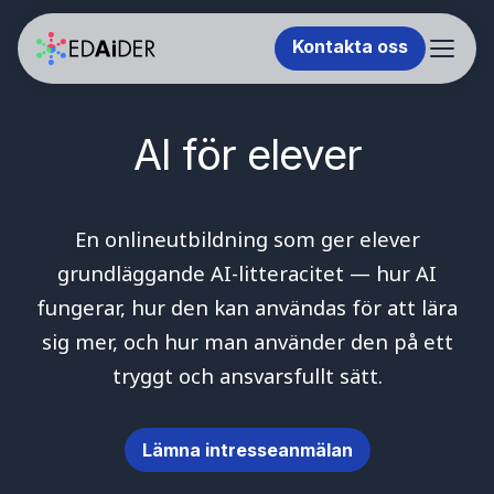
Kontakta oss
Logga in
Kontakta oss
AI för elever
AI-handledare
AI-utbildning
E-postadress
En onlineutbildning som ger elever
grundläggande AI-litteracitet — hur AI
fungerar, hur den kan användas för att lära
Yrke/Titel
sig mer, och hur man använder den på ett
tryggt och ansvarsfullt sätt.
Jag accepterar EdAiders
Personuppgiftspolicy
.
Lämna intresseanmälan
Skicka