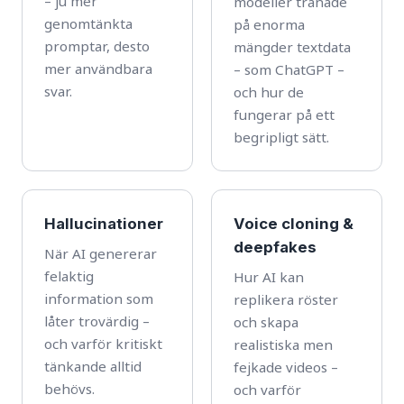
– ju mer
modeller tränade
genomtänkta
på enorma
promptar, desto
mängder textdata
mer användbara
– som ChatGPT –
svar.
och hur de
fungerar på ett
begripligt sätt.
Hallucinationer
Voice cloning &
deepfakes
När AI genererar
felaktig
Hur AI kan
information som
replikera röster
låter trovärdig –
och skapa
och varför kritiskt
realistiska men
tänkande alltid
fejkade videos –
behövs.
och varför