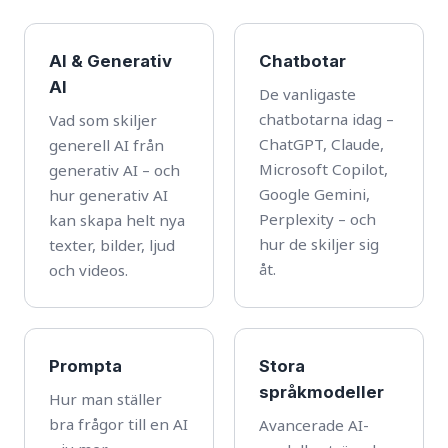
AI & Generativ
Chatbotar
AI
De vanligaste
chatbotarna idag –
Vad som skiljer
ChatGPT, Claude,
generell AI från
Microsoft Copilot,
generativ AI – och
Google Gemini,
hur generativ AI
Perplexity – och
kan skapa helt nya
hur de skiljer sig
texter, bilder, ljud
åt.
och videos.
Prompta
Stora
språkmodeller
Hur man ställer
bra frågor till en AI
Avancerade AI-